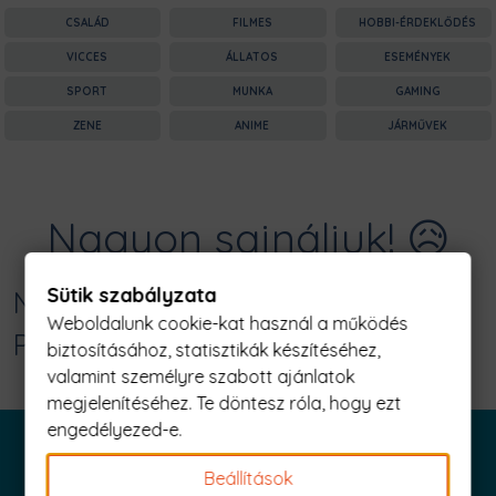
CSALÁD
FILMES
HOBBI-ÉRDEKLŐDÉS
VICCES
ÁLLATOS
ESEMÉNYEK
SPORT
MUNKA
GAMING
ZENE
ANIME
JÁRMŰVEK
Nagyon sajnáljuk! 😥
Sütik szabályzata
Nincs találat erre: "akárkinek Férfi
Weboldalunk cookie-kat használ a működés
Póló"
biztosításához, statisztikák készítéséhez,
valamint személyre szabott ajánlatok
megjelenítéséhez. Te döntesz róla, hogy ezt
engedélyezed-e.
Beállítások