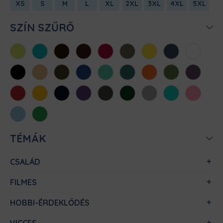
XS
S
M
L
XL
2XL
3XL
4XL
5XL
SZÍN SZŰRŐ
Almazöld
Atollkék
Barna
Bordó
Chili
Cink
Citromsárga
Denim
Fehér
Fekete
Homok
Khaki
Királykék
Menta
Méregzöld
Narancs
Oliva
Padlizsán
Piros
Sárga
Sötétkék
Sötétlila
Sötétszürke
Sötétzöld
Sportszürke
Türkiz
Világos
rózsaszín
Világoskék
Zöld
TÉMÁK
CSALÁD
FILMES
HOBBI-ÉRDEKLŐDÉS