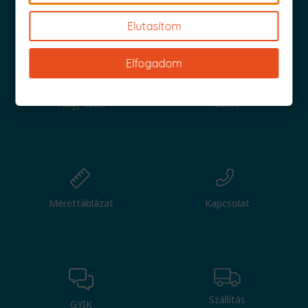
Iratkozz fel és küldjük is az 1000 Ft értékű kuponod!
Elutasítom
Elfogadom
Nagy tétel
Csere
Mérettáblázat
Kapcsolat
Szállítás
GYIK