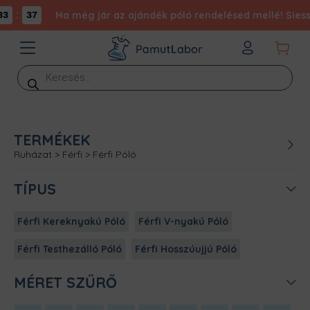
:
Ma még jár az ajándék póló rendelésed mellé! Siess,
3
37
Products
search
TERMÉKEK
Ruházat
>
Férfi
>
Férfi Póló
TÍPUS
Férfi Kereknyakú Póló
Férfi V-nyakú Póló
Férfi Testhezálló Póló
Férfi Hosszúujjú Póló
MÉRET SZŰRŐ