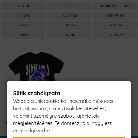
CSALÁD
FILMES
HOBBI-ÉRDEKLŐDÉS
VICCES
ÁLLATOS
ESEMÉNYEK
SPORT
MUNKA
GAMING
ZENE
ANIME
JÁRMŰVEK
Sütik szabályzata
Weboldalunk cookie-kat használ a működés
biztosításához, statisztikák készítéséhez,
valamint személyre szabott ajánlatok
Shadows don't
5990 Ft
-
scare me
tól
megjelenítéséhez. Te döntesz róla, hogy ezt
engedélyezed-e.