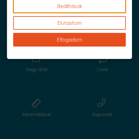
Beállítások
Elutasítom
Iratkozz fel és küldjük is az 1000 Ft értékű kuponod!
Elfogadom
Nagy tétel
Csere
Mérettáblázat
Kapcsolat