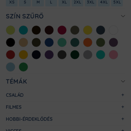
XS
S
M
L
XL
2XL
3XL
4XL
5XL
SZÍN SZŰRŐ
Almazöld
Atollkék
Barna
Bordó
Chili
Cink
Citromsárga
Denim
Fehér
Fekete
Homok
Khaki
Királykék
Menta
Méregzöld
Narancs
Oliva
Padlizsán
Piros
Sárga
Sötétkék
Sötétlila
Sötétszürke
Sötétzöld
Sportszürke
Türkiz
Világos
rózsaszín
Világoskék
Zöld
TÉMÁK
CSALÁD
FILMES
HOBBI-ÉRDEKLŐDÉS