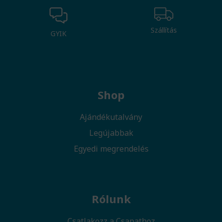
Szállítás
GYIK
Shop
Ajándékutalvány
Legújabbak
Egyedi megrendelés
Rólunk
Csatlakozz a Csapathoz