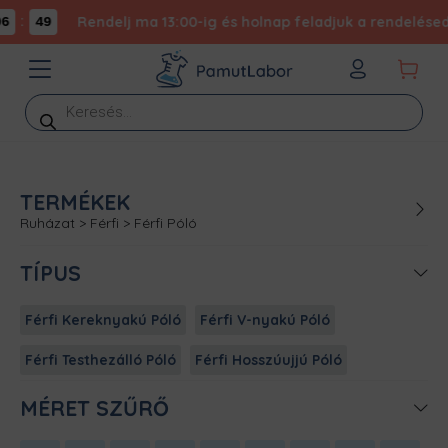
:
Rendelj ma 13:00-ig és holnap feladjuk a rendelésed -
6
49
Products
search
TERMÉKEK
Ruházat
>
Férfi
>
Férfi Póló
TÍPUS
Férfi Kereknyakú Póló
Férfi V-nyakú Póló
Férfi Testhezálló Póló
Férfi Hosszúujjú Póló
MÉRET SZŰRŐ