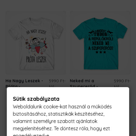
Ha Nagy Leszek -
5990 Ft
-
Neked mi a
5990 Ft
-
Pilóta
tól
Szupererőd -
tól
Repülő
Sütik szabályzata
Weboldalunk cookie-kat használ a működés
biztosításához, statisztikák készítéséhez,
valamint személyre szabott ajánlatok
megjelenítéséhez. Te döntesz róla, hogy ezt
engedélyezed-e.