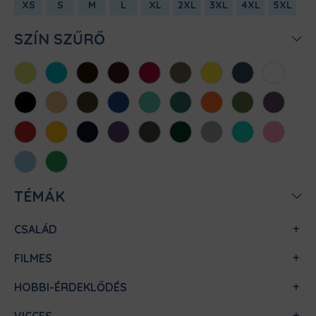
XS
S
M
L
XL
2XL
3XL
4XL
5XL
SZÍN SZŰRŐ
Almazöld
Atollkék
Barna
Bordó
Chili
Cink
Citromsárga
Denim
Fehér
Fekete
Homok
Khaki
Királykék
Menta
Méregzöld
Narancs
Oliva
Padlizsán
Piros
Sárga
Sötétkék
Sötétlila
Sötétszürke
Sötétzöld
Sportszürke
Türkiz
Világos
rózsaszín
Világoskék
Zöld
TÉMÁK
CSALÁD
FILMES
HOBBI-ÉRDEKLŐDÉS