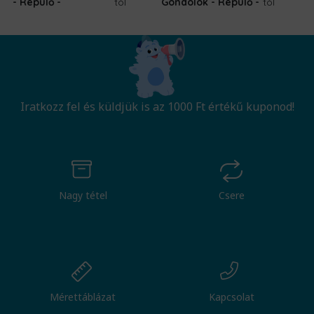
- Repülő
tól
Gondolok - Repülő
tól
Iratkozz fel és küldjük is az 1000 Ft értékű kuponod!
Nagy tétel
Csere
Mérettáblázat
Kapcsolat