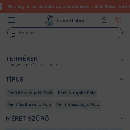
Ma még jár az ajándék póló rendelésed mellé! Siess, mert fogy 
Products
search
TERMÉKEK
Ruházat
>
Férfi
>
Férfi Póló
TÍPUS
Férfi Kereknyakú Póló
Férfi V-nyakú Póló
Férfi Testhezálló Póló
Férfi Hosszúujjú Póló
MÉRET SZŰRŐ