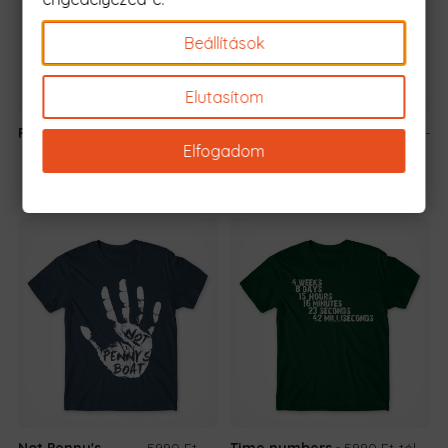
Beállítások
Elutasítom
Pilóta Apa
5990 Ft
-tól
Repülésre
5990 Ft
-
Elfogadom
Születtem -
tól
Repülő
Not Penny's
5990 Ft
-
Time numbers
5990 Ft
-tól