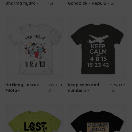
Dharma hydra
tól
Gondolok - Repülő
tól
Ha Nagy Leszek -
5990 Ft
-
Keep calm and
5990 Ft
-
Pilóta
tól
numbers
tól