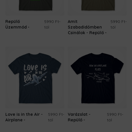
Repülő
5990 Ft
-
Amit
5990 Ft
-
Üzemmód
tól
Szabadidőmben
tól
Csinálok - Repülő
Love is in the Air -
5990 Ft
-
Varázslat -
5990 Ft
-
Airplane
tól
Repülő
tól