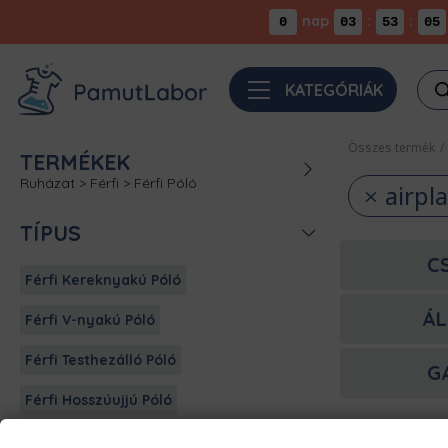
nap
:
:
0
03
53
04
Pro
KATEGÓRIÁK
sea
Összes termék
/
TERMÉKEK
Ruházat
>
Férfi
>
Férfi Póló
airpl
TÍPUS
C
Férfi Kereknyakú Póló
ÁL
Férfi V-nyakú Póló
Férfi Testhezálló Póló
G
Férfi Hosszúujjú Póló