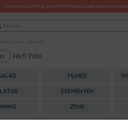
Rendelj ma 13:00-ig és hétfőn feladjuk apák napi rendelésed 
ducts
rch
Ruházat
/
Férfi
/
Férfi Póló
an
Férfi Póló
SALÁD
FILMES
H
LATOS
ESEMÉNYEK
AMING
ZENE