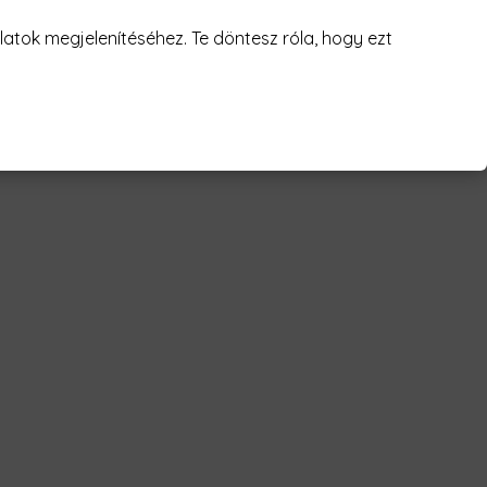
juk! 😥
atok megjelenítéséhez. Te döntesz róla, hogy ezt
lan Férfi Póló"