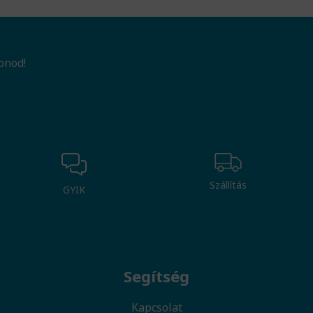
onod!
Szállítás
GYIK
Segítség
Kapcsolat