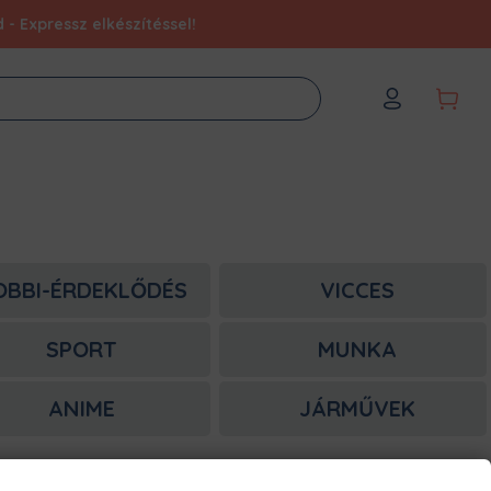
- Expressz elkészítéssel!
OBBI-ÉRDEKLŐDÉS
VICCES
SPORT
MUNKA
ANIME
JÁRMŰVEK