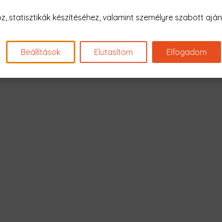
Nagyon sajnál
 statisztikák készítéséhez, valamint személyre szabott ajánl
Nincs találat erre: "airp
Beállítások
Elutasítom
Elfogadom