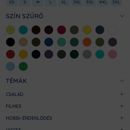
XS
S
M
L
XL
2XL
3XL
4XL
5XL
SZÍN SZŰRŐ
Almazöld
Atollkék
Barna
Bordó
Chili
Cink
Citromsárga
Denim
Fehér
Fekete
Homok
Khaki
Királykék
Menta
Méregzöld
Narancs
Oliva
Padlizsán
Piros
Sárga
Sötétkék
Sötétlila
Sötétszürke
Sötétzöld
Sportszürke
Türkiz
Világos
rózsaszín
Világoskék
Zöld
TÉMÁK
CSALÁD
FILMES
HOBBI-ÉRDEKLŐDÉS