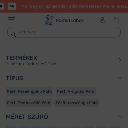
:
Ma még jár az ajándék póló rendelésed mellé! Siess, m
46
Products
search
TERMÉKEK
Ruházat
>
Férfi
>
Férfi Póló
TÍPUS
Férfi Kereknyakú Póló
Férfi V-nyakú Póló
Férfi Testhezálló Póló
Férfi Hosszúujjú Póló
MÉRET SZŰRŐ