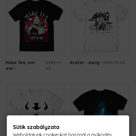
Make Tea, not
5990 Ft
-
Avatar - Aang
5990 Ft
-tól
war
tól
Sütik szabályzata
Weboldalunk cookie-kat használ a működés