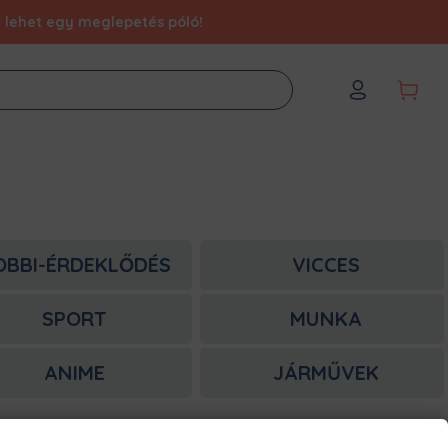
éd lehet egy meglepetés póló!
OBBI-ÉRDEKLŐDÉS
VICCES
SPORT
MUNKA
ANIME
JÁRMŰVEK