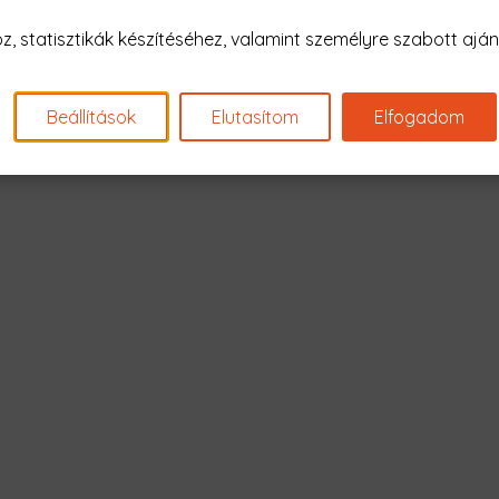
Nagyon sajnál
 statisztikák készítéséhez, valamint személyre szabott ajánl
Nincs találat erre: "air s
Beállítások
Elutasítom
Elfogadom