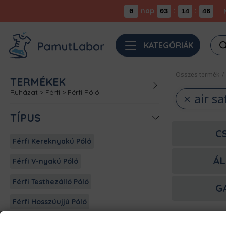
nap
:
:
0
03
14
46
Pro
KATEGÓRIÁK
sea
Összes termék
/
TERMÉKEK
Ruházat
>
Férfi
>
Férfi Póló
air sa
TÍPUS
C
Férfi Kereknyakú Póló
ÁL
Férfi V-nyakú Póló
Férfi Testhezálló Póló
G
Férfi Hosszúujjú Póló