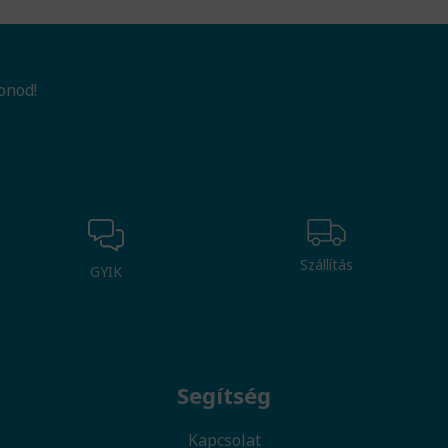
onod!
Szállítás
GYIK
Segítség
Kapcsolat