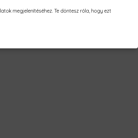
juk! 😥
atok megjelenítéséhez. Te döntesz róla, hogy ezt
afety Férfi Póló"