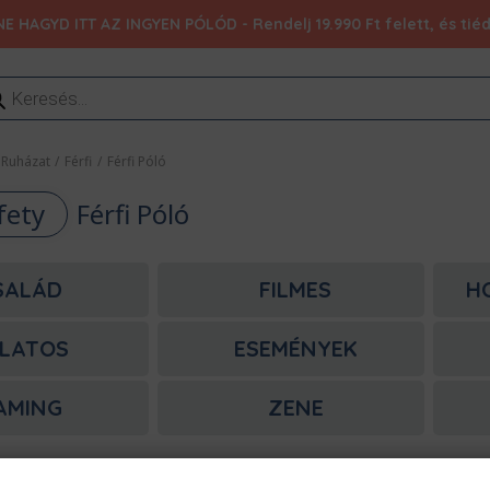
NE HAGYD ITT AZ INGYEN PÓLÓD - Rendelj 19.990 Ft felett, és ti
ducts
rch
Ruházat
/
Férfi
/
Férfi Póló
fety
Férfi Póló
SALÁD
FILMES
H
LATOS
ESEMÉNYEK
AMING
ZENE