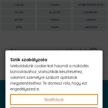
CSALÁD
FILMES
HOBBI-ÉRDEKLŐDÉS
VICCES
ÁLLATOS
ESEMÉNYEK
SPORT
MUNKA
GAMING
ZENE
ANIME
JÁRMŰVEK
Nagyon sajnáljuk! 😥
Sütik szabályzata
Nincs találat erre: "aim Férfi Póló"
Weboldalunk cookie-kat használ a működés
biztosításához, statisztikák készítéséhez,
valamint személyre szabott ajánlatok
megjelenítéséhez. Te döntesz róla, hogy ezt
engedélyezed-e.
Beállítások
Iratkozz fel és küldjük is az 1000 Ft értékű kuponod!