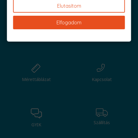
Elutasítom
Elfogadom
Nagy tétel
Csere
Mérettáblázat
Kapcsolat
Szállítás
GYIK