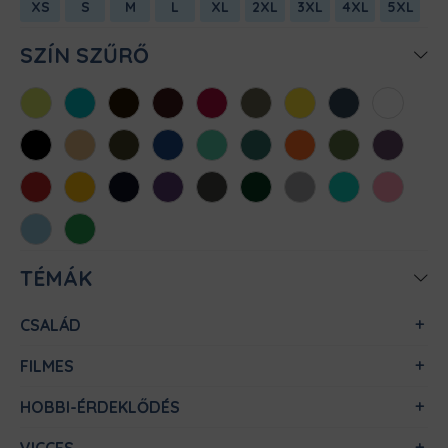
XS
S
M
L
XL
2XL
3XL
4XL
5XL
SZÍN SZŰRŐ
Almazöld
Atollkék
Barna
Bordó
Chili
Cink
Citromsárga
Denim
Fehér
Fekete
Homok
Khaki
Királykék
Menta
Méregzöld
Narancs
Oliva
Padlizsán
Piros
Sárga
Sötétkék
Sötétlila
Sötétszürke
Sötétzöld
Sportszürke
Türkiz
Világos
rózsaszín
Világoskék
Zöld
TÉMÁK
CSALÁD
FILMES
HOBBI-ÉRDEKLŐDÉS