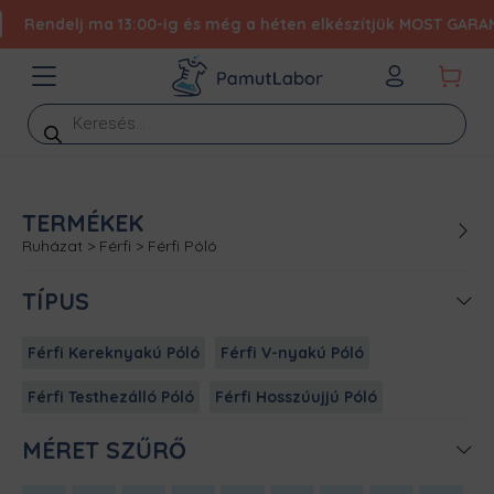
Rendelj ma 13:00-ig és még a héten elkészítjük MOST GARANTÁL
Products
search
TERMÉKEK
Ruházat
>
Férfi
>
Férfi Póló
TÍPUS
Férfi Kereknyakú Póló
Férfi V-nyakú Póló
Férfi Testhezálló Póló
Férfi Hosszúujjú Póló
MÉRET SZŰRŐ