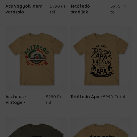
Ács vagyok, nem
5990 Ft
-
Tetőfedő
5990 Ft
-
varázsló
tól
óradíjak
tól
Asztalos -
5990 Ft
-
Tetőfedő Apa
5990 Ft
-tól
Vintage
tól