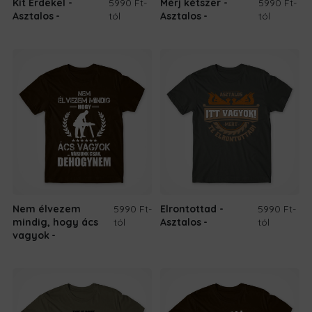
Kit Érdekel -
5990 Ft
-
Mérj kétszer -
5990 Ft
-
Asztalos
tól
Asztalos
tól
Nem élvezem
5990 Ft
-
Elrontottad -
5990 Ft
-
mindig, hogy ács
tól
Asztalos
tól
vagyok