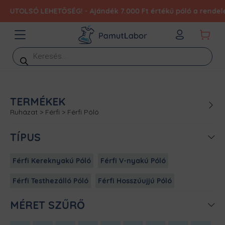
OLSÓ LEHETŐSÉG! - Ajándék 7.000 Ft értékű póló a rendelésedh
Products
search
TERMÉKEK
Ruházat
>
Férfi
>
Férfi Póló
TÍPUS
Férfi Kereknyakú Póló
Férfi V-nyakú Póló
Férfi Testhezálló Póló
Férfi Hosszúujjú Póló
MÉRET SZŰRŐ