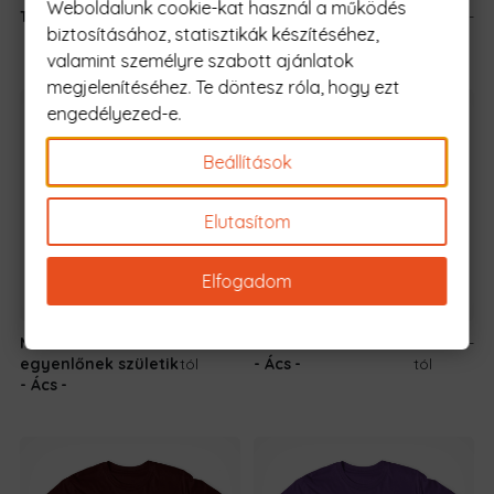
Weboldalunk cookie-kat használ a működés
Tetőfedő Apa
5990 Ft
-tól
Ács vagyok, neked
5990 Ft
-
biztosításához, statisztikák készítéséhez,
mi a szupererőd?
tól
valamint személyre szabott ajánlatok
megjelenítéséhez. Te döntesz róla, hogy ezt
engedélyezed-e.
Beállítások
Elutasítom
Elfogadom
Minden férfi
5990 Ft
-
Senki sem tökéletes
5990 Ft
-
egyenlőnek születik
tól
- Ács
tól
- Ács