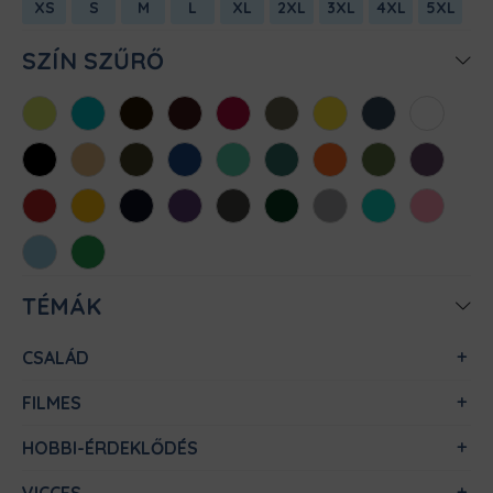
XS
S
M
L
XL
2XL
3XL
4XL
5XL
SZÍN SZŰRŐ
Almazöld
Atollkék
Barna
Bordó
Chili
Cink
Citromsárga
Denim
Fehér
Fekete
Homok
Khaki
Királykék
Menta
Méregzöld
Narancs
Oliva
Padlizsán
Piros
Sárga
Sötétkék
Sötétlila
Sötétszürke
Sötétzöld
Sportszürke
Türkiz
Világos
rózsaszín
Világoskék
Zöld
TÉMÁK
CSALÁD
FILMES
HOBBI-ÉRDEKLŐDÉS