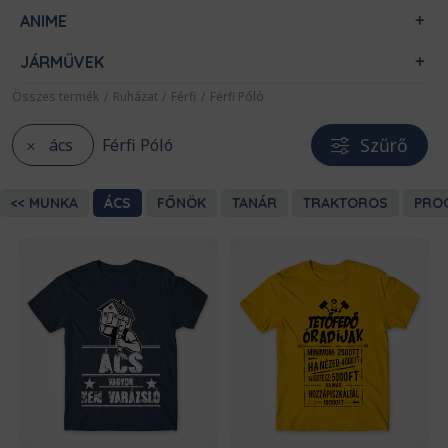
ANIME
JÁRMŰVEK
Összes termék
/
Ruházat
/
Férfi
/
Férfi Póló
Szűrő
ács
Férfi Póló
MUNKA
ÁCS
FŐNÖK
TANÁR
TRAKTOROS
PRO