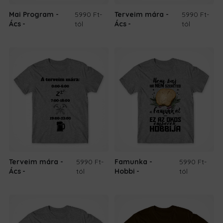
Mai Program -
5990 Ft
-
Terveim mára -
5990 Ft
-
Ács
tól
Ács
tól
Terveim mára -
5990 Ft
-
Famunka -
5990 Ft
-
Ács
tól
Hobbi
tól