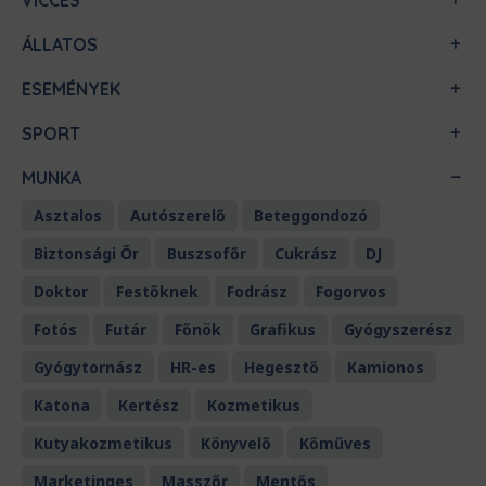
VICCES
ÁLLATOS
ESEMÉNYEK
SPORT
MUNKA
Asztalos
Autószerelő
Beteggondozó
Biztonsági Őr
Buszsofőr
Cukrász
DJ
Doktor
Festőknek
Fodrász
Fogorvos
Fotós
Futár
Főnök
Grafikus
Gyógyszerész
Gyógytornász
HR-es
Hegesztő
Kamionos
Katona
Kertész
Kozmetikus
Kutyakozmetikus
Könyvelő
Kőműves
Marketinges
Masszőr
Mentős