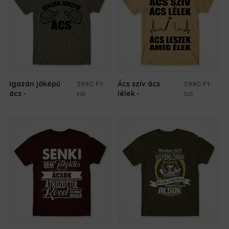
Igazán jóképű
5990 Ft
-
Ács szív ács
5990 Ft
-
ács
tól
lélek
tól