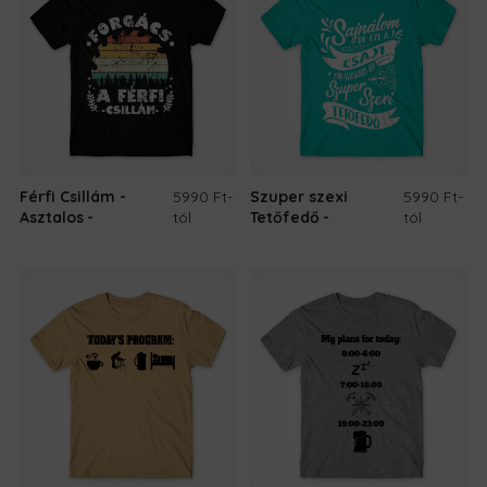
Férfi Csillám -
5990 Ft
-
Szuper szexi
5990 Ft
-
Asztalos
tól
Tetőfedő
tól