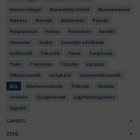
Meteorológus
Munkahelyi klisék
Munkamániás
Méhész
Mérnök
Műkörmös
Postás
Programozó
Pultos
Pénztáros
Rendőr
Streamer
Szabó
Személyi edzőknek
Szülésznő
Takarító
Tanár
Targoncás
Taxis
Traktoros
Tűzoltó
Vasutas
Villanyszerelő
Virágkötő
Vízvezetékszerelő
Ács
Állatorvosoknak
Íróknak
Óvodás
Óvónéni
Újságíróknak
Ügyfélszolgálatos
Ügyvéd
GAMING
ZENE