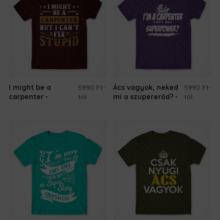
I might be a
5990 Ft
-
Ács vagyok, neked
5990 Ft
-
carpenter
tól
mi a szupererőd?
tól