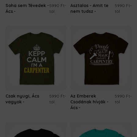
Soha sem Tévedek -
5990 Ft
-
Asztalos - Amit te
5990 Ft
-
Ács
tól
nem tudsz
tól
Csak nyugi, Ács
5990 Ft
-
Az Emberek
5990 Ft
-
vagyok
tól
Csodának hívják -
tól
Ács