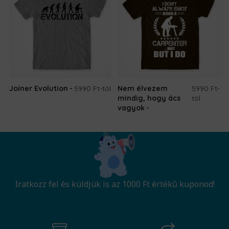
Joiner Evolution
5990 Ft
-tól
Nem élvezem
5990 Ft
-
mindig, hogy ács
tól
vagyok
Iratkozz fel és küldjük is az 1000 Ft értékű kuponod!