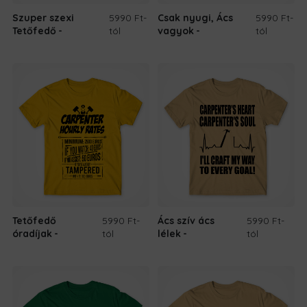
Szuper szexi
5990 Ft
-
Csak nyugi, Ács
5990 Ft
-
Tetőfedő
tól
vagyok
tól
Tetőfedő
5990 Ft
-
Ács szív ács
5990 Ft
-
óradíjak
tól
lélek
tól