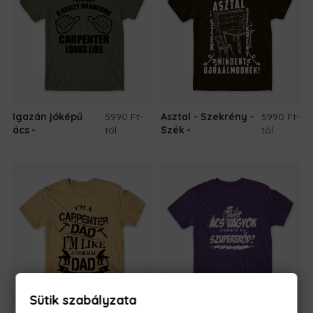
Igazán jóképű
5990 Ft
-
Asztal - Szekrény -
5990 Ft
-
ács
tól
Szék
tól
Sütik szabályzata