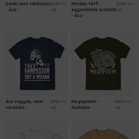
Senki sem tökéletes
5990 Ft
-
Minden férfi
5990 Ft
-
- Ács
tól
egyenlőnek születik
tól
- Ács
Ács vagyok, nem
5990 Ft
-
Megépítem -
5990 Ft
-
varázsló
tól
Asztalos
tól