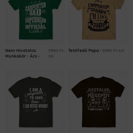
Nem Hivatalos
5990 Ft
-
Tetőfedő Papa
5990 Ft
-tól
Munkakör - Ács
tól