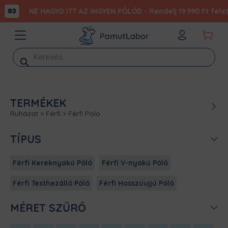
NE HAGYD ITT AZ INGYEN PÓLÓD - Rendelj 19.990 Ft felett
03
Products
search
TERMÉKEK
Ruházat
>
Férfi
>
Férfi Póló
TÍPUS
Férfi Kereknyakú Póló
Férfi V-nyakú Póló
Férfi Testhezálló Póló
Férfi Hosszúujjú Póló
MÉRET SZŰRŐ