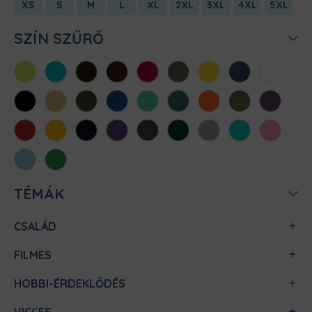
XS
S
M
L
XL
2XL
3XL
4XL
5XL
SZÍN SZŰRŐ
Almazöld
Atollkék
Barna
Bordó
Chili
Cink
Citromsárga
Denim
Fehér
Fekete
Homok
Khaki
Királykék
Menta
Méregzöld
Narancs
Oliva
Padlizsán
Piros
Sárga
Sötétkék
Sötétlila
Sötétszürke
Sötétzöld
Sportszürke
Türkiz
Világos
rózsaszín
Világoskék
Zöld
TÉMÁK
CSALÁD
FILMES
HOBBI-ÉRDEKLŐDÉS