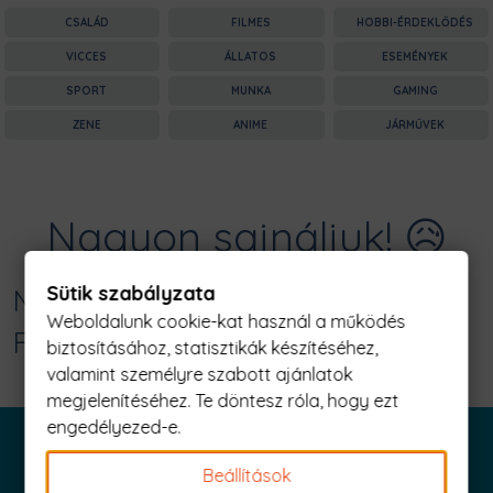
CSALÁD
FILMES
HOBBI-ÉRDEKLŐDÉS
VICCES
ÁLLATOS
ESEMÉNYEK
SPORT
MUNKA
GAMING
ZENE
ANIME
JÁRMŰVEK
Nagyon sajnáljuk! 😥
Sütik szabályzata
Nincs találat erre: "trick or treats
Weboldalunk cookie-kat használ a működés
Férfi Póló"
biztosításához, statisztikák készítéséhez,
valamint személyre szabott ajánlatok
megjelenítéséhez. Te döntesz róla, hogy ezt
engedélyezed-e.
Beállítások