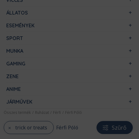
VICCES
ÁLLATOS
ESEMÉNYEK
SPORT
MUNKA
GAMING
ZENE
ANIME
JÁRMŰVEK
Összes termék
/
Ruházat
/
Férfi
/
Férfi Póló
Szűrő
trick or treats
Férfi Póló