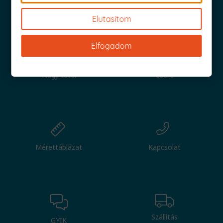
Iratkozz fel és küldjük is az 1000 Ft értékű kuponod!
Elutasítom
Elfogadom
Nagy tétel
Csere
Mérettáblázat
Kapcsolat
Szállítás
GYIK