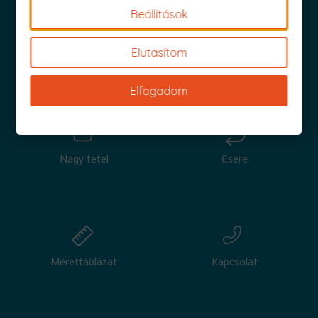
Beállítások
Elutasítom
Iratkozz fel és küldjük is az 1000 Ft értékű kuponod!
Elfogadom
Nagy tétel
Csere
Mérettáblázat
Kapcsolat