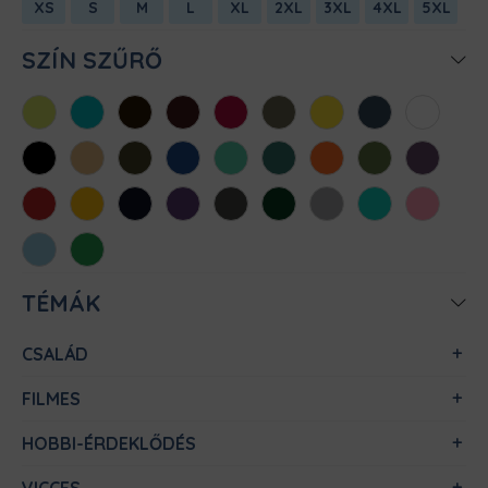
XS
S
M
L
XL
2XL
3XL
4XL
5XL
SZÍN SZŰRŐ
Almazöld
Atollkék
Barna
Bordó
Chili
Cink
Citromsárga
Denim
Fehér
Fekete
Homok
Khaki
Királykék
Menta
Méregzöld
Narancs
Oliva
Padlizsán
Piros
Sárga
Sötétkék
Sötétlila
Sötétszürke
Sötétzöld
Sportszürke
Türkiz
Világos
rózsaszín
Világoskék
Zöld
TÉMÁK
CSALÁD
FILMES
HOBBI-ÉRDEKLŐDÉS