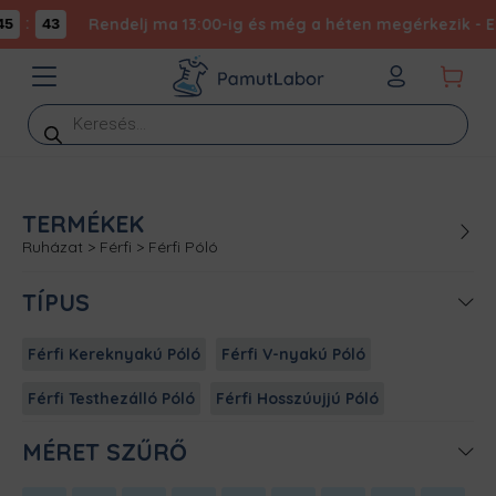
:
Rendelj ma 13:00-ig és még a héten megérkezik - Exp
5
43
Products
search
TERMÉKEK
Ruházat
>
Férfi
>
Férfi Póló
TÍPUS
Férfi Kereknyakú Póló
Férfi V-nyakú Póló
Férfi Testhezálló Póló
Férfi Hosszúujjú Póló
MÉRET SZŰRŐ