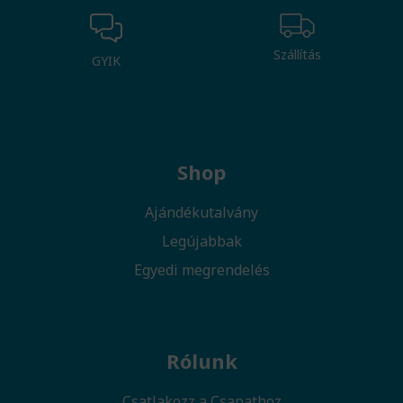
Szállítás
GYIK
Shop
Ajándékutalvány
Legújabbak
Egyedi megrendelés
Rólunk
Csatlakozz a Csapathoz