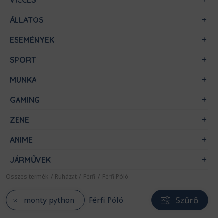
VICCES
ÁLLATOS
ESEMÉNYEK
SPORT
MUNKA
GAMING
ZENE
ANIME
JÁRMŰVEK
Összes termék
/
Ruházat
/
Férfi
/
Férfi Póló
Szűrő
monty python
Férfi Póló