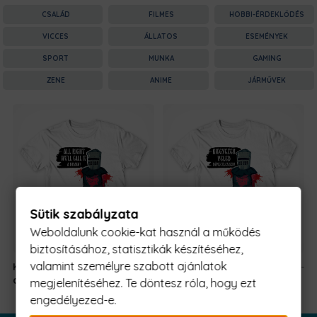
CSALÁD
FILMES
HOBBI-ÉRDEKLŐDÉS
VICCES
ÁLLATOS
ESEMÉNYEK
SPORT
MUNKA
GAMING
ZENE
ANIME
JÁRMŰVEK
Sütik szabályzata
Weboldalunk cookie-kat használ a működés
biztosításához, statisztikák készítéséhez,
valamint személyre szabott ajánlatok
Kiegyezek veled
5990 Ft
-
Kiegyezek veled
5990 Ft
-
döntetlenben
tól
döntetlenben
tól
megjelenítéséhez. Te döntesz róla, hogy ezt
engedélyezed-e.