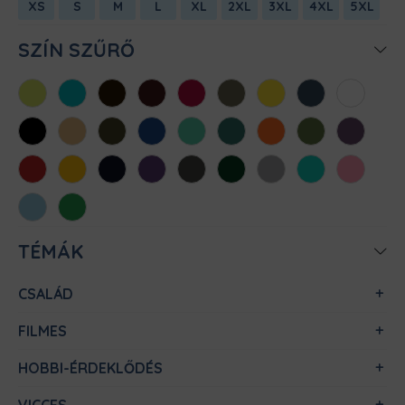
XS
S
M
L
XL
2XL
3XL
4XL
5XL
SZÍN SZŰRŐ
Almazöld
Atollkék
Barna
Bordó
Chili
Cink
Citromsárga
Denim
Fehér
Fekete
Homok
Khaki
Királykék
Menta
Méregzöld
Narancs
Oliva
Padlizsán
Piros
Sárga
Sötétkék
Sötétlila
Sötétszürke
Sötétzöld
Sportszürke
Türkiz
Világos
rózsaszín
Világoskék
Zöld
TÉMÁK
CSALÁD
FILMES
HOBBI-ÉRDEKLŐDÉS