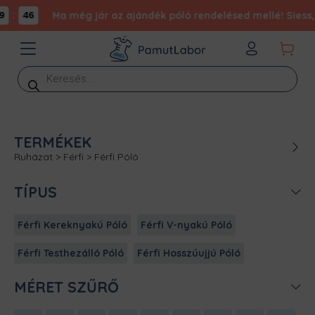
:
Ma még jár az ajándék póló rendelésed mellé! Siess, 
46
Products
search
TERMÉKEK
Ruházat
>
Férfi
>
Férfi Póló
TÍPUS
Férfi Kereknyakú Póló
Férfi V-nyakú Póló
Férfi Testhezálló Póló
Férfi Hosszúujjú Póló
MÉRET SZŰRŐ