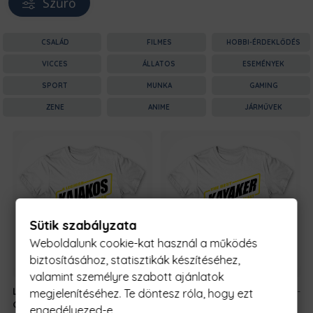
Szűrő
CSALÁD
FILMES
HOBBI-ÉRDEKLŐDÉS
VICCES
ÁLLATOS
ESEMÉNYEK
SPORT
MUNKA
GAMING
ZENE
ANIME
JÁRMŰVEK
Sütik szabályzata
Weboldalunk cookie-kat használ a működés
biztosításához, statisztikák készítéséhez,
valamint személyre szabott ajánlatok
Legjobb Kajakos a
5990 Ft
-
Legjobb Kajakos a
5990 Ft
-
megjelenítéséhez. Te döntesz róla, hogy ezt
Galaxisban
tól
Galaxisban
tól
engedélyezed-e.