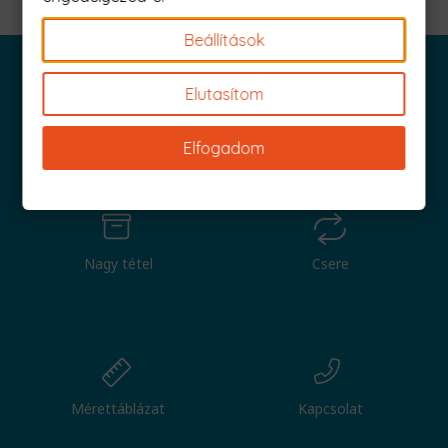
Beállítások
Elutasítom
Iratkozz fel és küldjük is az 1000 Ft értékű kuponod!
Elfogadom
Nagy tétel
Csere
Mérettáblázat
Kapcsolat