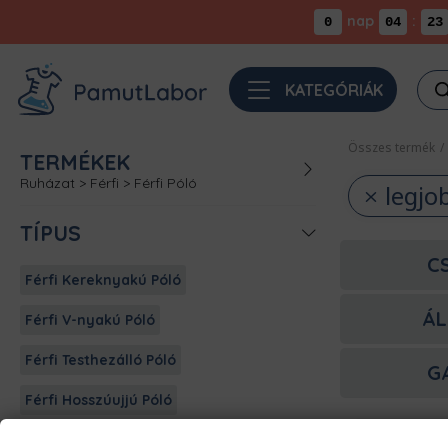
nap
:
0
04
23
Pro
KATEGÓRIÁK
sea
Összes termék
/
TERMÉKEK
Ruházat
>
Férfi
>
Férfi Póló
legjo
TÍPUS
C
Férfi Kereknyakú Póló
ÁL
Férfi V-nyakú Póló
Férfi Testhezálló Póló
G
Férfi Hosszúujjú Póló