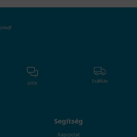
onod!
Szállítás
GYIK
Segítség
Kapcsolat