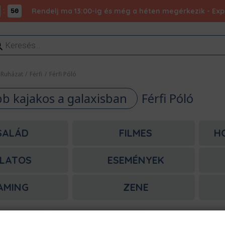
:
Rendelj ma 13:00-ig és még a héten megérkezik - Expr
50
ducts
rch
Ruházat
/
Férfi
/
Férfi Póló
bb kajakos a galaxisban
Férfi Póló
SALÁD
FILMES
H
LATOS
ESEMÉNYEK
AMING
ZENE