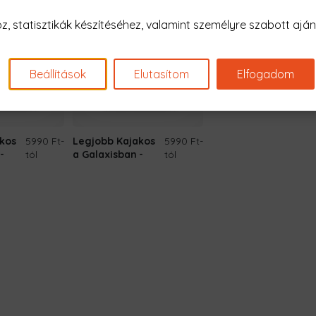
 statisztikák készítéséhez, valamint személyre szabott ajánl
Beállítások
Elutasítom
Elfogadom
kos
5990 Ft
-
Legjobb Kajakos
5990 Ft
-
tól
a Galaxisban
tól