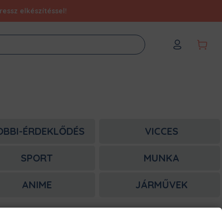
essz elkészítéssel!
OBBI-ÉRDEKLŐDÉS
VICCES
SPORT
MUNKA
ANIME
JÁRMŰVEK