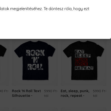
atok megjelenítéséhez. Te döntesz róla, hogy ezt
-tól
Rock
5990 Ft
-
Amíg a Föld
5990 Ft
-
evolution
tól
Kerek
tól
90 Ft
-
Rock 'N Roll Text
5990 Ft
-
Eat, sleep, punk,
5990 Ft
-
Silhouette
tól
rock, repeat
tól