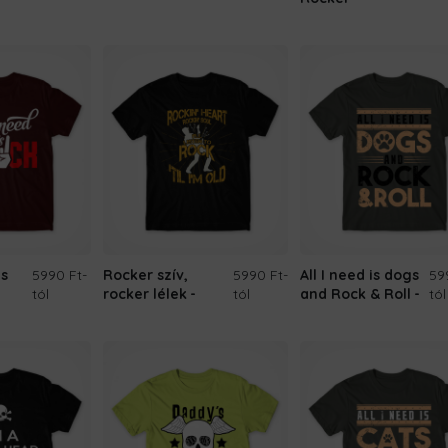
is
5990 Ft
-
Rocker szív,
5990 Ft
-
All I need is dogs
59
tól
rocker lélek
tól
and Rock & Roll
tól