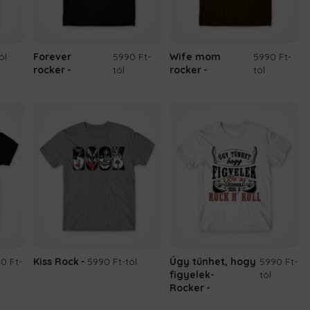
ól
Forever
5990 Ft
-
Wife mom
5990 Ft
-
rocker
tól
rocker
tól
0 Ft
-
Kiss Rock
5990 Ft
-tól
Úgy tűnhet, hogy
5990 Ft
-
figyelek-
tól
Rocker