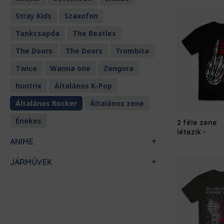
Stray Kids
Szaxofon
Tankcsapda
The Beatles
The Doors
The Doors
Trombita
Twice
Wanna one
Zongora
huntrix
Általános K-Pop
Általános Rocker
Általános zene
Énekes
2 féle zene
létezik
ANIME
JÁRMŰVEK