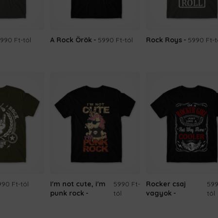
990 Ft
-tól
A Rock Örök
5990 Ft
-tól
Rock Roys
5990 Ft
-t
990 Ft
-tól
I'm not cute, i'm
5990 Ft
-
Rocker csaj
599
punk rock
tól
vagyok
tól