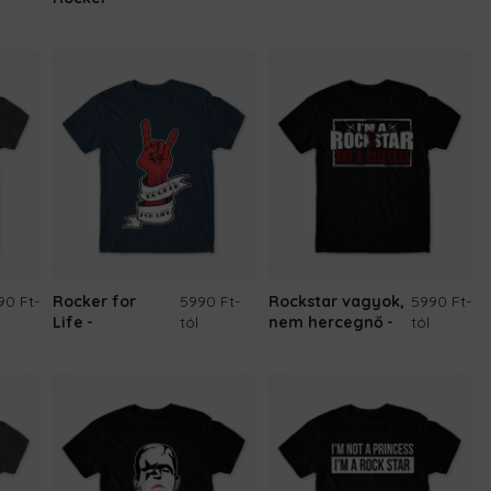
90 Ft
-
Rocker for
5990 Ft
-
Rockstar vagyok,
5990 Ft
-
Life
tól
nem hercegnő
tól