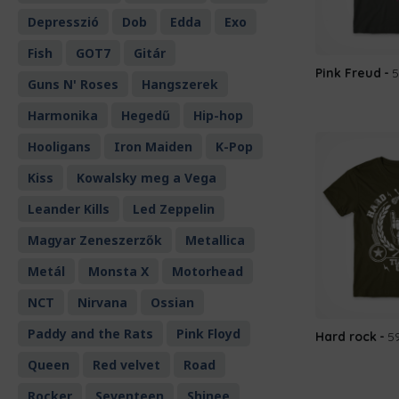
Depresszió
Dob
Edda
Exo
Fish
GOT7
Gitár
Pink Freud
5
Guns N' Roses
Hangszerek
Harmonika
Hegedű
Hip-hop
Hooligans
Iron Maiden
K-Pop
Kiss
Kowalsky meg a Vega
Leander Kills
Led Zeppelin
Magyar Zeneszerzők
Metallica
Metál
Monsta X
Motorhead
NCT
Nirvana
Ossian
Paddy and the Rats
Pink Floyd
Hard rock
5
Queen
Red velvet
Road
Rocker
Seventeen
Shinee