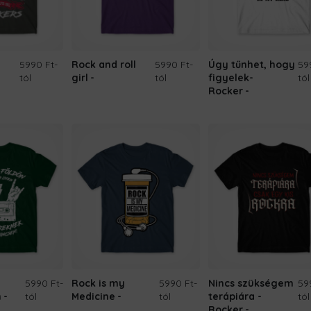
5990 Ft
-
Rock and roll
5990 Ft
-
Úgy tűnhet, hogy
59
tól
girl
tól
figyelek-
tól
Rocker
5990 Ft
-
Rock is my
5990 Ft
-
Nincs szükségem
59
n
tól
Medicine
tól
terápiára -
tól
Rocker