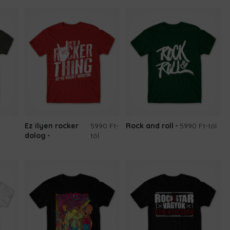
Ez ilyen rocker
5990 Ft
-
Rock and roll
5990 Ft
-tól
dolog
tól