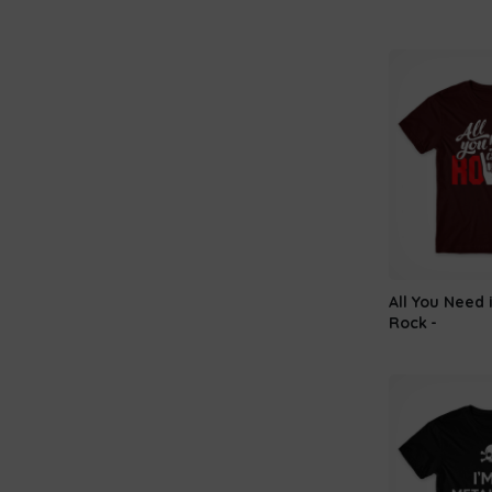
All You Need 
Rock