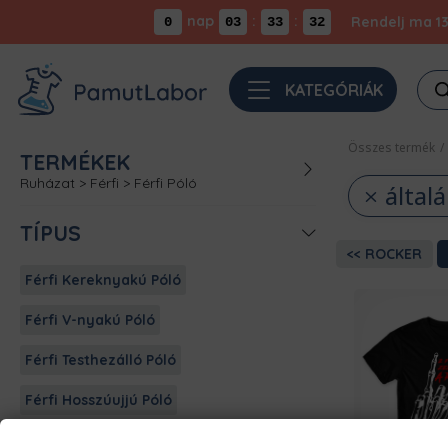
nap
:
:
Rendelj ma 13
0
03
33
31
Pro
KATEGÓRIÁK
sea
Összes termék
/
TERMÉKEK
Ruházat
>
Férfi
>
Férfi Póló
által
TÍPUS
ROCKER
Férfi Kereknyakú Póló
Férfi V-nyakú Póló
Férfi Testhezálló Póló
Férfi Hosszúujjú Póló