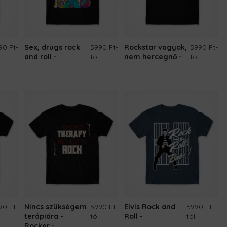
90 Ft
-
Sex, drugs rock
5990 Ft
-
Rockstar vagyok,
5990 Ft
-
and roll
tól
nem hercegnő
tól
90 Ft
-
Nincs szükségem
5990 Ft
-
Elvis Rock and
5990 Ft
-
terápiára -
tól
Roll
tól
Rocker