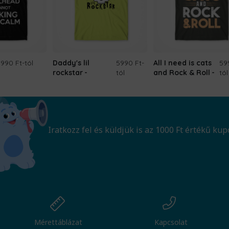
5990 Ft
-tól
Daddy's lil
5990 Ft
-
All I need is cats
59
rockstar
tól
and Rock & Roll
tól
Iratkozz fel és küldjük is az 1000 Ft értékű kup
Mérettáblázat
Kapcsolat