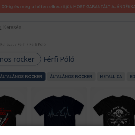
:00-ig és még a héten elkészítjük MOST GARANTÁLT AJÁNDÉKKAL 1
ducts
rch
Ruházat
/
Férfi
/
Férfi Póló
ános rocker
Férfi Póló
ÁLTALÁNOS ROCKER
ÁLTALÁNOS ROCKER
METALLICA
E