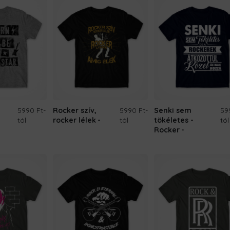
5990 Ft
-
Rocker szív,
5990 Ft
-
Senki sem
59
tól
rocker lélek
tól
tökéletes -
tól
Rocker