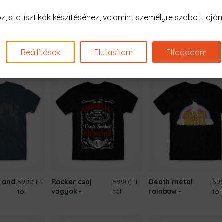
 statisztikák készítéséhez, valamint személyre szabott ajánl
5990 Ft
-
Guitar heart
5990 Ft
-
A Rock Örök
5990 Ft
tól
rate
tól
Beállítások
Elutasítom
Elfogadom
 and
5990 Ft
-
Rocker csaj
5990 Ft
-
Death metal
59
tól
vagyok
tól
rainbow
tól