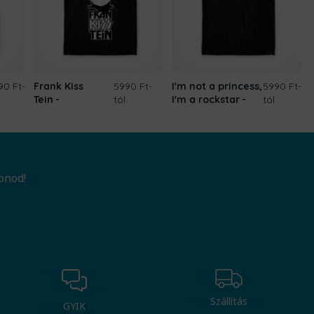
90 Ft
-
Frank Kiss
5990 Ft
-
I'm not a princess,
5990 Ft
-
Tein
tól
I'm a rockstar
tól
onod!
Szállítás
GYIK