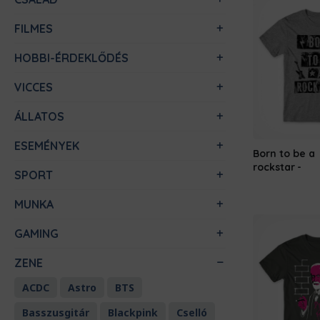
FILMES
HOBBI-ÉRDEKLŐDÉS
VICCES
ÁLLATOS
ESEMÉNYEK
Born to be a
rockstar
SPORT
MUNKA
GAMING
ZENE
ACDC
Astro
BTS
Basszusgitár
Blackpink
Cselló