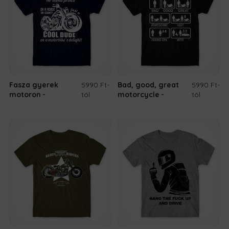
Fasza gyerek
5990 Ft
-
Bad, good, great
5990 Ft
-
motoron
tól
motorcycle
tól