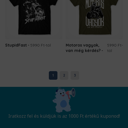
StupidFast
5990 Ft
-tól
Motoros vagyok,
5990 Ft
-
van még kérdés?
tól
1
2
3
Iratkozz fel és küldjük is az 1000 Ft értékű kuponod!