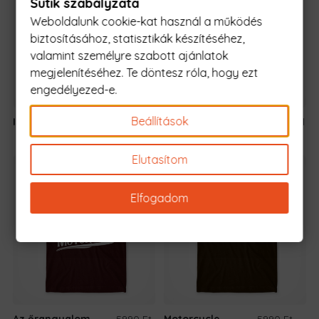
Sütik szabályzata
Weboldalunk cookie-kat használ a működés
biztosításához, statisztikák készítéséhez,
valamint személyre szabott ajánlatok
megjelenítéséhez. Te döntesz róla, hogy ezt
engedélyezed-e.
Beállítások
Is My Bike Ok?
5990 Ft
-tól
Motoros anyuka
5990 Ft
-tól
Elutasítom
Elfogadom
Az őrangyalom,
5990 Ft
-
Motorcycle
5990 Ft
-