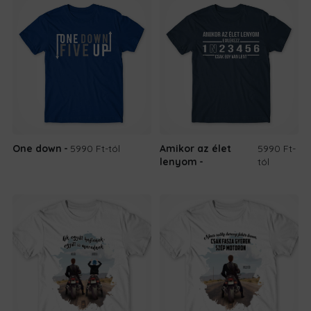
One down
5990 Ft
-tól
Amikor az élet
5990 Ft
-
lenyom
tól