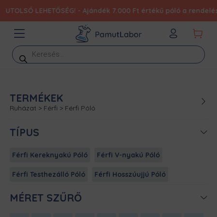
LSÓ LEHETŐSÉG! - Ajándék 7.000 Ft értékű póló a rendelésedhe
Products
search
TERMÉKEK
Ruházat
>
Férfi
>
Férfi Póló
TÍPUS
Férfi Kereknyakú Póló
Férfi V-nyakú Póló
Férfi Testhezálló Póló
Férfi Hosszúujjú Póló
MÉRET SZŰRŐ