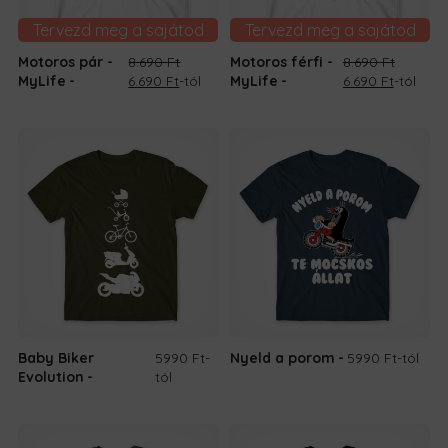
Tervezd meg a sajátod
Tervezd meg a sajátod
Motoros pár -
8.690
Ft
Motoros férfi -
8.690
Ft
Original
Current
Original
Current
MyLife
6.690
Ft
-tól
MyLife
6.690
Ft
-tól
price
price
price
price
was:
is:
was:
is:
8.690 Ft.
6.690 Ft.
8.690 Ft.
6.690 Ft.
Baby Biker
5990 Ft
-
Nyeld a porom
5990 Ft
-tól
Evolution
tól