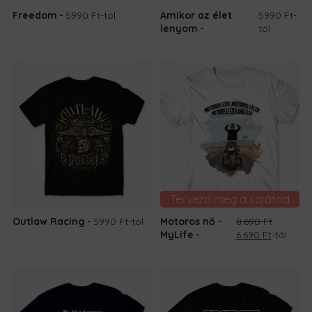
Freedom
5990 Ft
-tól
Amikor az élet
5990 Ft
-
lenyom
tól
Tervezd meg a sajátod
Outlaw Racing
5990 Ft
-tól
Motoros nő -
8.690
Ft
Original
Current
MyLife
6.690
Ft
-tól
price
price
was:
is:
8.690 Ft.
6.690 Ft.