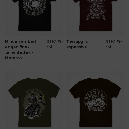
Minden embert
5990 Ft
-
Therapy is
5990 Ft
-
egyenlőnek
tól
expensive
tól
teremtettek -
Motoros