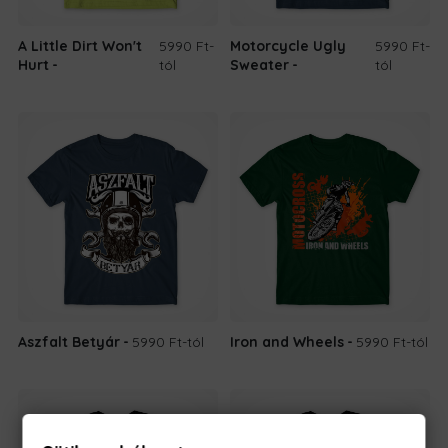
A Little Dirt Won't
5990 Ft
-
Motorcycle Ugly
5990 Ft
-
Hurt
tól
Sweater
tól
Aszfalt Betyár
5990 Ft
-tól
Iron and Wheels
5990 Ft
-tól