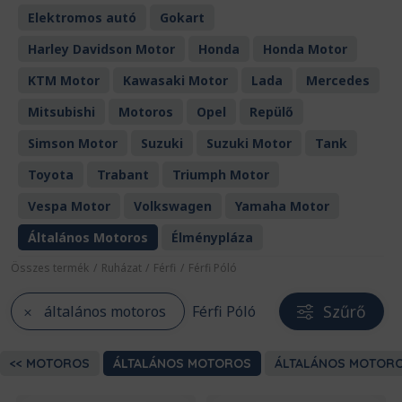
Elektromos autó
Gokart
Harley Davidson Motor
Honda
Honda Motor
KTM Motor
Kawasaki Motor
Lada
Mercedes
Mitsubishi
Motoros
Opel
Repülő
Simson Motor
Suzuki
Suzuki Motor
Tank
Toyota
Trabant
Triumph Motor
Vespa Motor
Volkswagen
Yamaha Motor
Általános Motoros
Élménypláza
Összes termék
/
Ruházat
/
Férfi
/
Férfi Póló
Szűrő
általános motoros
Férfi Póló
MOTOROS
ÁLTALÁNOS MOTOROS
ÁLTALÁNOS MOTOR