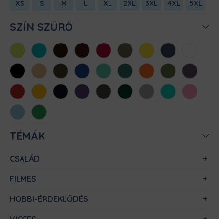
XS
S
M
L
XL
2XL
3XL
4XL
5XL
SZÍN SZŰRŐ
Almazöld
Atollkék
Barna
Bordó
Chili
Cink
Citromsárga
Denim
Fehér
Fekete
Homok
Khaki
Királykék
Menta
Méregzöld
Narancs
Oliva
Padlizsán
Piros
Sárga
Sötétkék
Sötétlila
Sötétszürke
Sötétzöld
Sportszürke
Türkiz
Világos
rózsaszín
Világoskék
Zöld
TÉMÁK
CSALÁD
FILMES
HOBBI-ÉRDEKLŐDÉS