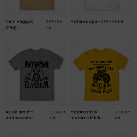
Nem vagyok
5990 Ft
-
Motoros apa
5990 Ft
-tól
öreg
tól
Az ok amiért
5990 Ft
-
Motoros szív
5990 Ft
-
motorozom
tól
motoros lélek
tól