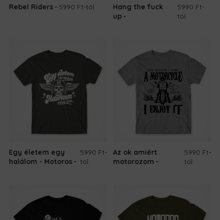
Rebel Riders
5990 Ft
-tól
Hang the fuck
5990 Ft
-
up
tól
Egy életem egy
5990 Ft
-
Az ok amiért
5990 Ft
-
halálom - Motoros
tól
motorozom
tól